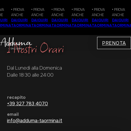
A
• PROVA
• PROVA
• PROVA
• PROVA
• PROVA
• PROVA
•
ANCHE
ANCHE
ANCHE
ANCHE
ANCHE
ANCHE
A
RI
DAIQUIRI
DAIQUIRI
DAIQUIRI
DAIQUIRI
DAIQUIRI
DAIQUIRI
D
INA
TAORMINA
TAORMINA
TAORMINA
TAORMINA
TAORMINA
TAORMINA
I Nostri Orari
PRENOTA
Dal Lunedì alla Domenica
Dalle 18:30 alle 24:00
recapito
+39 327 783 4070
email
info@adduma-taormina.it