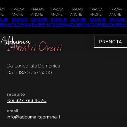
A
• PROVA
• PROVA
• PROVA
• PROVA
• PROVA
• PROVA
E
ANCHE
ANCHE
ANCHE
ANCHE
ANCHE
ANCHE
IRI
DAIQUIRI
DAIQUIRI
DAIQUIRI
DAIQUIRI
DAIQUIRI
DAIQUIRI
MINA
TAORMINA
TAORMINA
TAORMINA
TAORMINA
TAORMINA
TAORMINA
I Nostri Orari
PRENOTA
Dal Lunedì alla Domenica
Dalle 18:30 alle 24:00
recapito
+39 327 783 4070
email
info@adduma-taormina.it