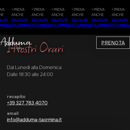
A
• PROVA
• PROVA
• PROVA
• PROVA
• PROVA
• PROVA
ANCHE
ANCHE
ANCHE
ANCHE
ANCHE
ANCHE
IRI
DAIQUIRI
DAIQUIRI
DAIQUIRI
DAIQUIRI
DAIQUIRI
DAIQUIRI
MINA
TAORMINA
TAORMINA
TAORMINA
TAORMINA
TAORMINA
TAORMINA
I Nostri Orari
PRENOTA
Dal Lunedì alla Domenica
Dalle 18:30 alle 24:00
recapito
+39 327 783 4070
email
info@adduma-taormina.it